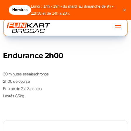
Lundi : 14h - 19h - du mardi au dimanche de 9h -
×
Horaires
12h30 et de 14h à 20h.
Endurance 2h00
accueil
circuit
30 minutes essais/chronos
2h00 de course
location
Equipe de 2 à 3 pilotes
licenciés
Lestés 85kg
agenda
groupes