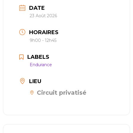
restauration
DATE
23 Août 2026
Contact
HORAIRES
réserver ma séance
9h00 - 12h45
LABELS
Endurance
LIEU
Circuit privatisé