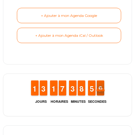
+ Ajouter à mon Agenda Google
+ Ajouter à mon Agenda iCal / Outlook
1
1
1
1
2
2
3
3
1
1
1
1
6
6
7
7
2
2
3
3
9
8
8
0
5
5
7
6
6
JOURS
HORAIRES
MINUTES
SECONDES