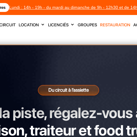
Lundi : 14h - 19h - du mardi au dimanche de 9h - 12h30 et de 14
res
circuit
location
licenciés
groupes
restauration
a
Du circuit à l’assiette
a piste, régalez-vous 
son, traiteur et food t