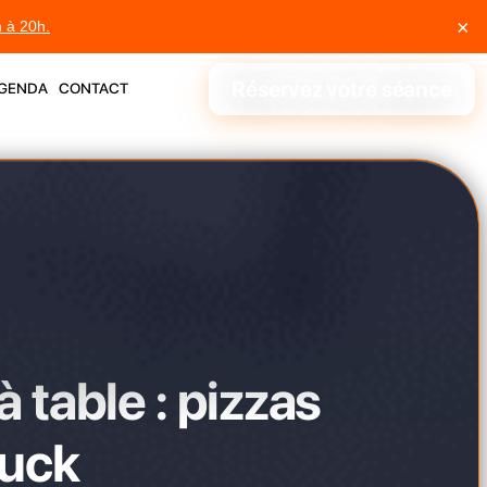
×
h à 20h.
genda
contact
Réservez votre séance
à table : pizzas
ruck