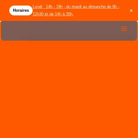
Lundi : 14h - 19h - du mardi au dimanche de 9h -
×
Horaires
12h30 et de 14h à 20h.
accueil
circuit
location
licenciés
groupes
restauration