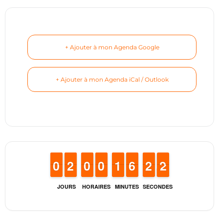
+ Ajouter à mon Agenda Google
+ Ajouter à mon Agenda iCal / Outlook
9
9
0
0
1
1
2
2
9
9
0
0
9
9
0
0
1
1
1
1
5
5
6
6
1
1
2
2
2
1
2
JOURS
HORAIRES
MINUTES
SECONDES