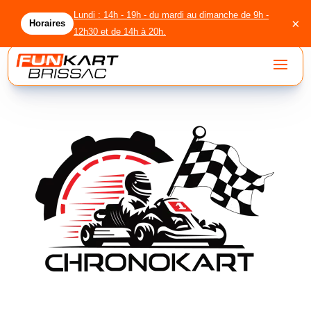
Lundi : 14h - 19h - du mardi au dimanche de 9h -
×
Horaires
12h30 et de 14h à 20h.
accueil
circuit
location
licenciés
agenda
groupes