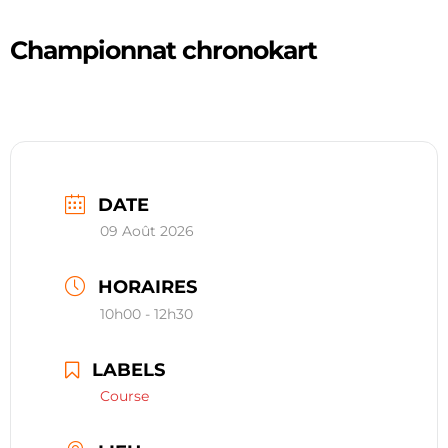
restauration
Championnat chronokart
Contact
réserver ma séance
DATE
09 Août 2026
HORAIRES
10h00 - 12h30
LABELS
Course