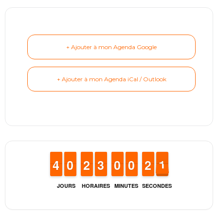
+ Ajouter à mon Agenda Google
+ Ajouter à mon Agenda iCal / Outlook
3
3
4
4
9
9
0
0
1
1
2
2
2
2
3
3
9
9
0
0
9
9
0
0
1
1
2
2
1
0
1
JOURS
HORAIRES
MINUTES
SECONDES