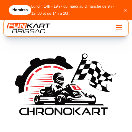
Lundi : 14h - 19h - du mardi au dimanche de 9h -
×
Horaires
12h30 et de 14h à 20h.
accueil
circuit
location
licenciés
agenda
groupes