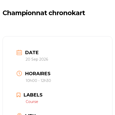
restauration
Championnat chronokart
Contact
réserver ma séance
DATE
20 Sep 2026
HORAIRES
10h00 - 12h30
LABELS
Course