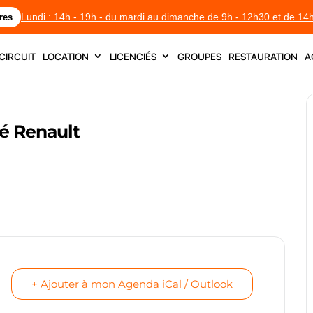
Lundi : 14h - 19h - du mardi au dimanche de 9h - 12h30 et de 14
res
circuit
location
licenciés
groupes
restauration
a
é Renault
+ Ajouter à mon Agenda iCal / Outlook