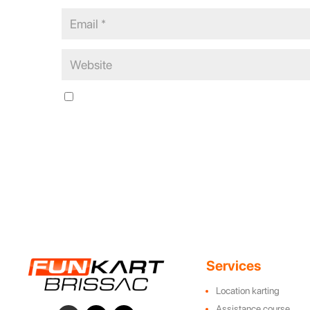
Save my name, email, and website in this browser for the n
Services
Location karting
Assistance course