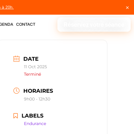
×
h à 20h.
genda
contact
Réservez votre séance
DATE
11 Oct 2025
Terminé
HORAIRES
9h00 - 12h30
LABELS
Endurance