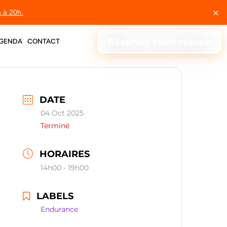
×
h à 20h.
genda
contact
Réservez votre séance
DATE
04 Oct 2025
Terminé
HORAIRES
14h00 - 19h00
LABELS
Endurance