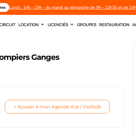
Lundi : 14h - 19h - du mardi au dimanche de 9h - 12h30 et de 14
res
circuit
location
licenciés
groupes
restauration
a
Pompiers Ganges
+ Ajouter à mon Agenda iCal / Outlook