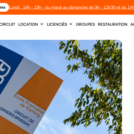
Lundi : 14h - 19h - du mardi au dimanche de 9h - 12h30 et de 14
res
circuit
location
licenciés
groupes
restauration
a