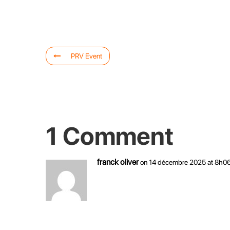
PRV Event
1 Comment
franck oliver
on 14 décembre 2025 at 8h0
bonjour,
j’aimerai inscrire mon fils de 14 ans à 2 sess
séances n’envoie nulle part ?
Pouvez vous me dire comment faire ?