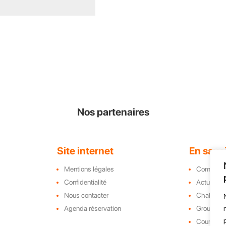
ext time I comment.
Nos partenaires
Site internet
En savoi
Mentions légales
Complex
Confidentialité
Actualité
Nous contacter
Challeng
Agenda réservation
Groupe, C
e
Course d