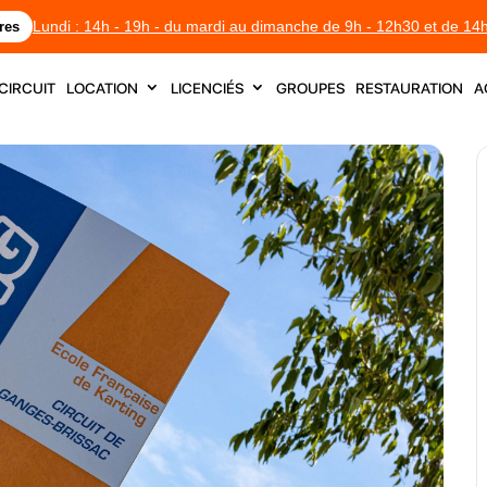
Lundi : 14h - 19h - du mardi au dimanche de 9h - 12h30 et de 14
res
circuit
location
licenciés
groupes
restauration
a