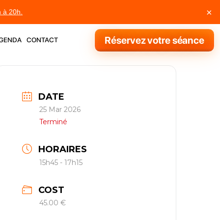
×
h à 20h.
genda
contact
Réservez votre séance
DATE
25 Mar 2026
Terminé
HORAIRES
15h45 - 17h15
COST
45.00 €