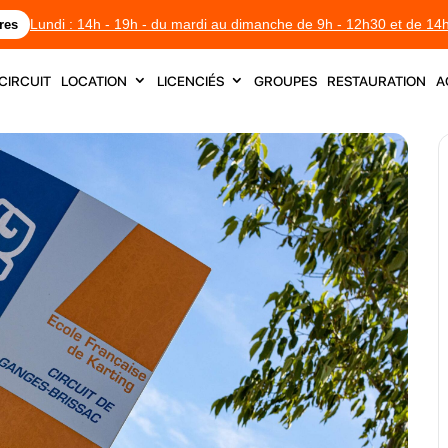
Lundi : 14h - 19h - du mardi au dimanche de 9h - 12h30 et de 14
res
circuit
location
licenciés
groupes
restauration
a