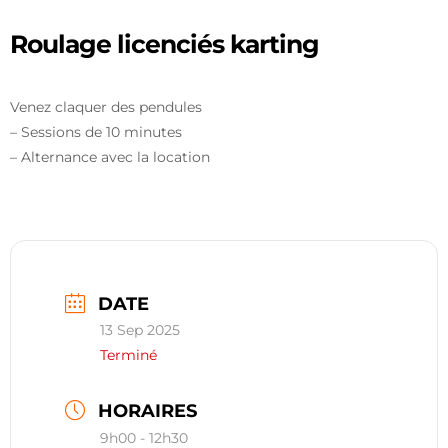
restauration
Roulage licenciés karting
Contact
Venez claquer des pendules
réserver ma séance
– Sessions de 10 minutes
– Alternance avec la location
DATE
13 Sep 2025
Terminé
HORAIRES
9h00 - 12h30