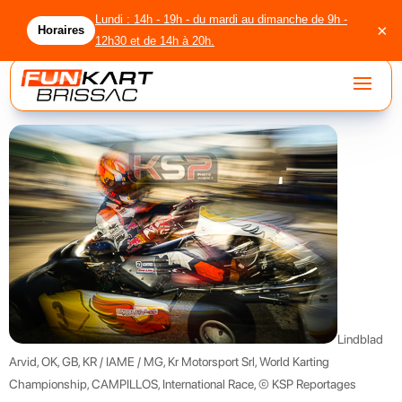
Lundi : 14h - 19h - du mardi au dimanche de 9h -
×
Horaires
12h30 et de 14h à 20h.
accueil
circuit
location
licenciés
agenda
Lindblad
Arvid, OK, GB, KR / IAME / MG, Kr Motorsport Srl, World Karting
groupes
Championship, CAMPILLOS, International Race, © KSP Reportages