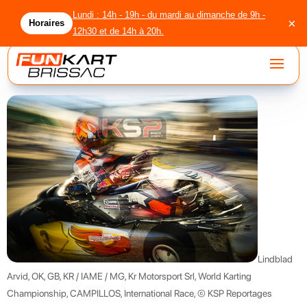
Lundi : 14h - 19h - du mardi au dimanche de 9h -
×
Horaires
12h30 et de 14h à 20h.
accueil
circuit
location
licenciés
agenda
Lindblad
Arvid, OK, GB, KR / IAME / MG, Kr Motorsport Srl, World Karting
groupes
Championship, CAMPILLOS, International Race, © KSP Reportages