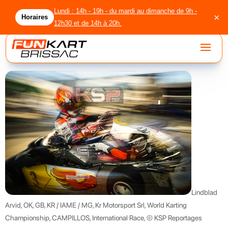
Lundi : 14h - 19h - du mardi au dimanche de 9h -
×
Horaires
12h30 et de 14h à 20h.
accueil
circuit
location
licenciés
agenda
Lindblad
Arvid, OK, GB, KR / IAME / MG, Kr Motorsport Srl, World Karting
groupes
Championship, CAMPILLOS, International Race, © KSP Reportages