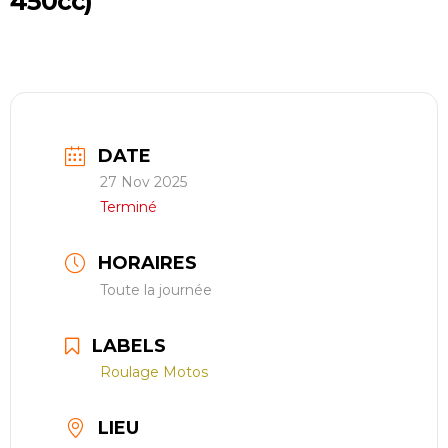
450cc)
restauration
Contact
réserver ma séance
DATE
27 Nov 2025
Terminé
HORAIRES
Toute la journée
LABELS
Roulage Motos
LIEU