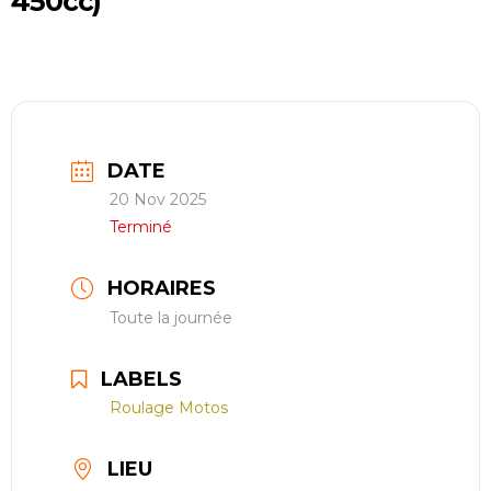
450cc)
restauration
Contact
réserver ma séance
DATE
20 Nov 2025
Terminé
HORAIRES
Toute la journée
LABELS
Roulage Motos
LIEU