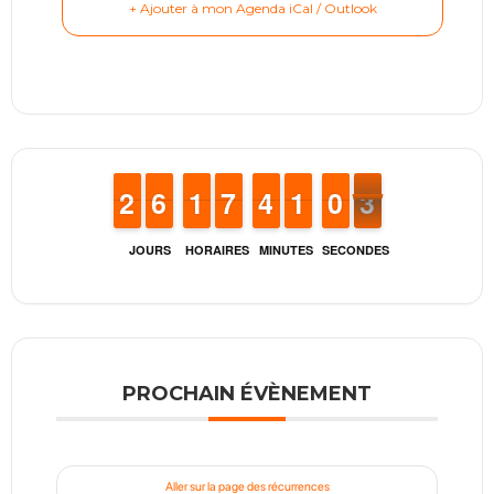
+ Ajouter à mon Agenda iCal / Outlook
1
1
2
2
5
5
6
6
1
1
1
1
6
6
7
7
3
3
4
4
1
1
1
1
9
9
0
0
3
2
2
JOURS
HORAIRES
MINUTES
SECONDES
PROCHAIN ÉVÈNEMENT
Aller sur la page des récurrences