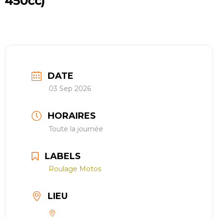
450cc)
restauration
Contact
réserver ma séance
DATE
03 Sep 2026
HORAIRES
Toute la journée
LABELS
Roulage Motos
LIEU