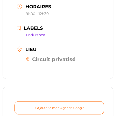
restauration
HORAIRES
9h00 - 12h30
Contact
LABELS
réserver ma séance
Endurance
LIEU
Circuit privatisé
+ Ajouter à mon Agenda Google