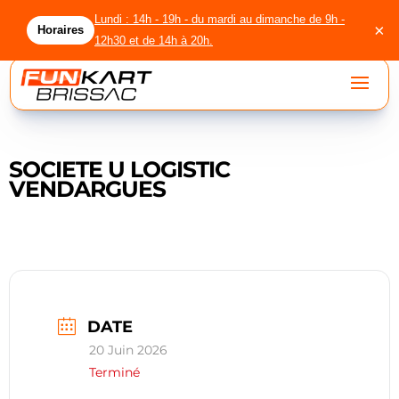
Lundi : 14h - 19h - du mardi au dimanche de 9h -
×
Horaires
12h30 et de 14h à 20h.
SOCIETE U LOGISTIC
accueil
VENDARGUES
circuit
location
licenciés
DATE
agenda
20 Juin 2026
Terminé
groupes