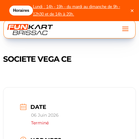
Lundi : 14h - 19h - du mardi au dimanche de 9h -
×
Horaires
12h30 et de 14h à 20h.
SOCIETE VEGA CE
accueil
circuit
location
licenciés
DATE
06 Juin 2026
agenda
Terminé
groupes