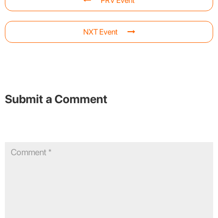
PRV Event
NXT Event
Submit a Comment
Your email address will not be published.
Required fields are
marked
*